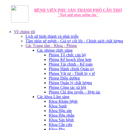
BỆNH VIỆN PHỤ SẢN THÀNH PHỐ CẦN THƠ
"Nơi gửi trọn niềm tin"
Về chúng tôi
Lịch sử hình thành và phát triển
Tầm nhìn sứ mệnh - Giá trị cốt lõi - Chính sách chất lượng
Các Trung tâm - Khoa - Phòng
Các phòng chức năng
Phòng Tổ chức cán bộ
Phòng Kế hoạch tổng hơp
Phòng Tài chính - Kế toán
Phòng Hành chính Quản trị
Phòng Vật tư - Thiết bị y tế
Phòng Điều dưỡng
Phòng Quản lý chất lượng
Phòng Công tác xã hội
Phòng Chỉ đạo tuyến – Hợp tác
Các khoa Lâm sàng
Khoa Khám bệnh
Khoa Sanh
Khoa Hậu sản
Khoa Hậu phẫu
Khoa Sản bệnh
Khoa Cấp cứu
Khoa Phụ