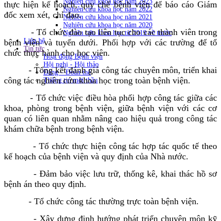
Nghiên cứu khoa học năm 2023
thực hiện kế hoạch, quy chế bệnh viện để báo cáo Giám
Nghiên cứu khoa học năm 2022
đốc xem xét, chỉ đạo.
Nghiên cứu khoa học năm 2021
Nghiên cứu khoa học năm 2020
- Tổ chức đào tạo liên tục cho các thành viên trong
Nghiên cứu khoa học từ 2019 về trước
Liên hệ
bệnh viện và tuyến dưới. Phối hợp với các trường để tổ
Tin tức
chức thực hành cho học viên.
Hoạt động Bệnh viện
Hội nghị - Hội thảo
- Tổng kết đánh giá công tác chuyên môn, triển khai
Đảng – Đoàn thể
công tác nghiên cứu khoa học trong toàn bệnh viện.
Thông tin mời thầu
- Tổ chức việc điều hòa phối hợp công tác giữa các
khoa, phòng trong bệnh viện, giữa bệnh viện với các cơ
quan có liên quan nhằm nâng cao hiệu quả trong công tác
khám chữa bệnh trong bệnh viện.
- Tổ chức thực hiện công tác hợp tác quốc tế theo
kế hoạch của bệnh viện và quy định của Nhà nước.
- Đảm bảo việc lưu trữ, thống kê, khai thác hồ sơ
bệnh án theo quy định.
- Tổ chức công tác thường trực toàn bệnh viện.
- Xây dựng định hướng phát triển chuyên môn kỹ