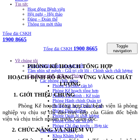
Tin tức
Hoạt động Bệnh viện
Hội nghị - Hội thảo
Đảng – Đoàn thể
Thông tin mời thầu
Tổng đài CSKH
1900 8665
Toggle
1900 8665
Tổng đài CSKH
navigation
Về chúng tôi
PHÒNG KẾ HOẠCH TỔNG HỢP
Lịch sử hình thành và phát triển
Tầm nhìn sứ mệnh - Giá trị cốt lõi - Chính sách chất lượng
Các Trung tâm - Khoa - Phòng
HOẠCH ĐỊNH RÕ RÀNG – VỮNG VÀNG CHẤT
Các phòng chức năng
LƯỢNG
Phòng Tổ chức cán bộ
Phòng Kế hoạch tổng hơp
1. GIỚI THIỆU CHUNG
Phòng Tài chính - Kế toán
Phòng Hành chính Quản trị
Phòng Kế hoạch Tổng hợp của bệnh viện là phòng
Phòng Vật tư - Thiết bị y tế
Phòng Điều dưỡng
nghiệp vụ chịu sự chỉ đạo trực tiếp của Giám đốc bệnh
Phòng Quản lý chất lượng
viện và chịu trách nhiệm trước Giám đốc.
Phòng Công tác xã hội
Phòng Chỉ đạo tuyến – Hợp tác
2. CHỨC NĂNG VÀ NHIỆM VỤ
Các khoa Lâm sàng
Khoa Khám bệnh