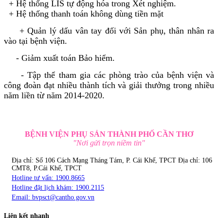
+ Hệ thống LIS tự động hóa trong Xét nghiệm.
+ Hệ thống thanh toán không dùng tiền mặt
+ Quản lý dấu vân tay đối với Sản phụ, thân nhân ra
vào tại bệnh viện.
- Giảm xuất toán Bảo hiểm.
- Tập thể tham gia các phòng trào của bệnh viện và
công đoàn đạt nhiều thành tích và giải thưởng trong nhiều
năm liền từ năm 2014-2020.
BỆNH VIỆN PHỤ SẢN THÀNH PHỐ CẦN THƠ
"Nơi gửi trọn niềm tin"
Địa chỉ: Số 106 Cách Mạng Tháng Tám, P. Cái Khế, TPCT
Địa chỉ: 106
CMT8, P.Cái Khế, TPCT
Hotline tư vấn: 1900.8665
Hotline đặt lịch khám: 1900.2115
Email:
bvpsct@cantho.gov.vn
Liên kết nhanh