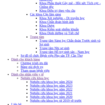
Khoa Phẫu thuật Gây mê - Hồi sức Tích cực -
Chống độc
Khoa Điều trị theo yêu cầu
Các khoa Cận lâm sàng
Khoa Xét nghiệm – Di truyền học
Khoa Chẩn đoán hình ảnh
Khoa Dược
Khoa Kiểm soát nhiễm khuẩn
Khoa Dinh dưỡng và Tiết chế
Trung tâm
Trung tâm Sàng lọc Chẩn đoán Trước sinh và
Sơ sinh
Trung tâm Nhi sơ sinh
Trung tâm Hỗ trợ sinh sản - Nam học
Sơ đồ tổ chức Bệnh viện Phụ sản TP. Cần Thơ
Dành cho khách hàng
Chương trình ưu đãi
Bảng giá dịch vụ
Tham quan bệnh viện
Dành cho nhân viên y tế
Nghiên cứu khoa học
Nghiên cứu khoa học năm 2024
Nghiên cứu khoa học năm 2023
Nghiên cứu khoa học năm 2022
Nghiên cứu khoa học năm 2021
Nghiên cứu khoa học năm 2020
Nghiên cứu khoa học từ 2019 về trước
Liên hệ