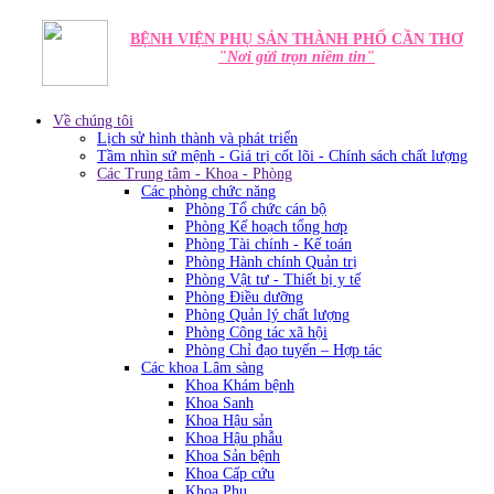
BỆNH VIỆN PHỤ SẢN THÀNH PHỐ CẦN THƠ
"Nơi gửi trọn niềm tin"
Về chúng tôi
Lịch sử hình thành và phát triển
Tầm nhìn sứ mệnh - Giá trị cốt lõi - Chính sách chất lượng
Các Trung tâm - Khoa - Phòng
Các phòng chức năng
Phòng Tổ chức cán bộ
Phòng Kế hoạch tổng hơp
Phòng Tài chính - Kế toán
Phòng Hành chính Quản trị
Phòng Vật tư - Thiết bị y tế
Phòng Điều dưỡng
Phòng Quản lý chất lượng
Phòng Công tác xã hội
Phòng Chỉ đạo tuyến – Hợp tác
Các khoa Lâm sàng
Khoa Khám bệnh
Khoa Sanh
Khoa Hậu sản
Khoa Hậu phẫu
Khoa Sản bệnh
Khoa Cấp cứu
Khoa Phụ