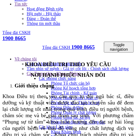
Tin tức
Hoạt động Bệnh viện
Hội nghị - Hội thảo
Đảng – Đoàn thể
Thông tin mời thầu
Tổng đài CSKH
1900 8665
Toggle
1900 8665
Tổng đài CSKH
navigation
Về chúng tôi
KHOA ĐIỀU TRỊ THEO YÊU CẦU
Lịch sử hình thành và phát triển
Tầm nhìn sứ mệnh - Giá trị cốt lõi - Chính sách chất lượng
Các Trung tâm - Khoa - Phòng
NƠI HẠNH PHÚC NHÂN ĐÔI
Các phòng chức năng
Phòng Tổ chức cán bộ
Giới thiệu chung
Phòng Kế hoạch tổng hơp
Phòng Tài chính - Kế toán
Khoa Điều trị theo yêu cầu quy tụ đội ngũ bác sĩ, điều
Phòng Hành chính Quản trị
dưỡng và kỹ thuật viên được đào tạo chuyên sâu để đem
Phòng Vật tư - Thiết bị y tế
Phòng Điều dưỡng
lại chất lượng tốt nhất trong quá trình điều trị người bệnh,
Phòng Quản lý chất lượng
chăm sóc mẹ và bé giai đoạn sau sinh. Với phương châm
Phòng Công tác xã hội
“Phụng sự từ tâm” khoa luôn hướng đến đạt sự hài lòng
Phòng Chỉ đạo tuyến – Hợp tác
Các khoa Lâm sàng
của người bệnh về thái độ cũng như chất lượng dịch vụ
Khoa Khám bệnh
điều trị và chăm sóc. Khoa chịu trách nhiệm điều trị và