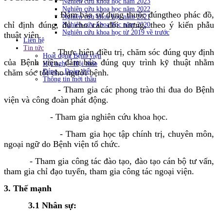
Nghiên cứu khoa học năm 2023
Nghiên cứu khoa học năm 2022
-
Đảm bảo sử dụng thuốc đúngtheo phác đồ,
Nghiên cứu khoa học năm 2021
chỉ định đúng, đủ cho các đối tượng, theo ý kiến phẫu
Nghiên cứu khoa học năm 2020
Nghiên cứu khoa học từ 2019 về trước
thuật viên.
Liên hệ
Tin tức
-
Thực hiện điều trị, chăm sóc đúng quy định
Hoạt động Bệnh viện
của Bệnh viện, đảm bảo đúng quy trình kỹ thuật nhằm
Hội nghị - Hội thảo
chăm sóc tốt cho người bệnh.
Đảng – Đoàn thể
Thông tin mời thầu
-
Tham gia các phong trào thi đua do Bệnh
viện và công đoàn phát động.
- Tham gia nghiên cứu khoa học.
- Tham gia học tập chính trị, chuyên môn,
ngoại ngữ do Bệnh viện tổ chức.
- Tham gia công tác đào tạo, đào tạo cán bộ tư vấn,
tham gia chỉ đạo tuyến, tham gia công tác ngoại viện.
3.
Thế mạnh
3.1
Nhân sự: