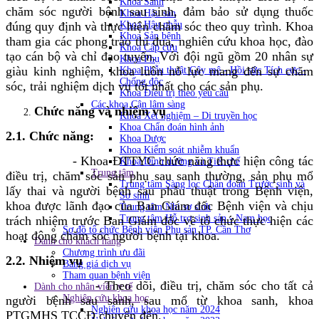
Khoa Sanh
chăm sóc người bệnh sau sinh, đảm bảo sử dụng thuốc
Khoa Hậu sản
đúng quy định và thực hiện chăm sóc theo quy trình. Khoa
Khoa Hậu phẫu
Khoa Sản bệnh
tham gia các phong trào thi đua, nghiên cứu khoa học, đào
Khoa Cấp cứu
tạo cán bộ và chỉ đạo tuyến. Với đội ngũ gồm 20 nhân sự
Khoa Phụ
giàu kinh nghiệm, khoa luôn nỗ lực mang đến sự chăm
Khoa Phẫu thuật Gây mê - Hồi sức Tích cực -
Chống độc
sóc, trải nghiệm dịch vụ tốt nhất cho các sản phụ.
Khoa Điều trị theo yêu cầu
Các khoa Cận lâm sàng
Chức năng và nhiệm vụ
Khoa Xét nghiệm – Di truyền học
Khoa Chẩn đoán hình ảnh
2.1. Chức năng:
Khoa Dược
Khoa Kiểm soát nhiễm khuẩn
- Khoa ĐTTYC chức năng thực hiện công tác
Khoa Dinh dưỡng và Tiết chế
Trung tâm
điều trị, chăm sóc sản phụ sau sanh thường, sản phụ mổ
Trung tâm Sàng lọc Chẩn đoán Trước sinh và
lấy thai và người bệnh sau phẫu thuật trong Bệnh viện,
Sơ sinh
khoa được lãnh đạo của Ban Giám đốc Bệnh viện và chịu
Trung tâm Nhi sơ sinh
Trung tâm Hỗ trợ sinh sản - Nam học
trách nhiệm trước Ban Giám đốc về tổ chức thực hiện các
Sơ đồ tổ chức Bệnh viện Phụ sản TP. Cần Thơ
hoạt động chăm sóc người bệnh tại khoa.
Dành cho khách hàng
Chương trình ưu đãi
2.2.
Nhiệm vụ
Bảng giá dịch vụ
Tham quan bệnh viện
-
Theo dõi, điều trị, chăm sóc cho tất cả
Dành cho nhân viên y tế
Nghiên cứu khoa học
người bệnh sau sanh, sau mổ từ khoa sanh, khoa
Nghiên cứu khoa học năm 2024
PTGMHS TCCĐ chuyển đến.