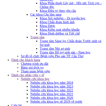
Khoa Phẫu thuật Gây mê - Hồi sức Tích cực -
Chống độc
Khoa Điều trị theo yêu cầu
Các khoa Cận lâm sàng
Khoa Xét nghiệm – Di truyền học
Khoa Chẩn đoán hình ảnh
Khoa Dược
Khoa Kiểm soát nhiễm khuẩn
Khoa Dinh dưỡng và Tiết chế
Trung tâm
Trung tâm Sàng lọc Chẩn đoán Trước sinh và
Sơ sinh
Trung tâm Nhi sơ sinh
Trung tâm Hỗ trợ sinh sản - Nam học
Sơ đồ tổ chức Bệnh viện Phụ sản TP. Cần Thơ
Dành cho khách hàng
Chương trình ưu đãi
Bảng giá dịch vụ
Tham quan bệnh viện
Dành cho nhân viên y tế
Nghiên cứu khoa học
Nghiên cứu khoa học năm 2024
Nghiên cứu khoa học năm 2023
Nghiên cứu khoa học năm 2022
Nghiên cứu khoa học năm 2021
Nghiên cứu khoa học năm 2020
Nghiên cứu khoa học từ 2019 về trước
Liên hệ