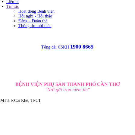
Liên hệ
Tin tức
Hoạt động Bệnh viện
Hội nghị - Hội thảo
Đảng – Đoàn thể
Thông tin mời thầu
1900 8665
Tổng đài CSKH
BỆNH VIỆN PHỤ SẢN THÀNH PHỐ CẦN THƠ
"Nơi gửi trọn niềm tin"
 CMT8, P.Cái Khế, TPCT