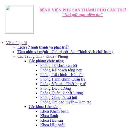
BỆNH VIỆN PHỤ SẢN THÀNH PHỐ CẦN THƠ
"Nơi gửi trọn niềm tin"
Về chúng tôi
Lịch sử hình thành và phát triển
Tầm nhìn sứ mệnh - Giá trị cốt lõi - Chính sách chất lượng
Các Trung tâm - Khoa - Phòng
Các phòng chức năng
Phòng Tổ chức cán bộ
Phòng Kế hoạch tổng hơp
Phòng Tài chính - Kế toán
Phòng Hành chính Quản trị
Phòng Vật tư - Thiết bị y tế
Phòng Điều dưỡng
Phòng Quản lý chất lượng
Phòng Công tác xã hội
Phòng Chỉ đạo tuyến – Hợp tác
Các khoa Lâm sàng
Khoa Khám bệnh
Khoa Sanh
Khoa Hậu sản
Khoa Hậu phẫu