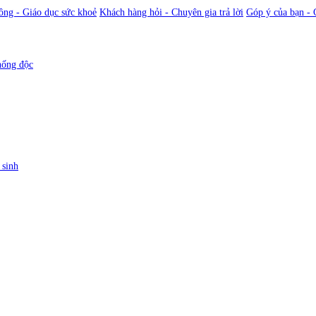
ông - Giáo dục sức khoẻ
Khách hàng hỏi - Chuyên gia trả lời
Góp ý của bạn - 
hống độc
 sinh