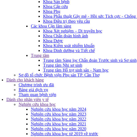
Khoa Sản bệnh
Khoa Cấp cứu
Khoa Phụ
Khoa Phẫu thuật Gây mê - Hồi sức Tích cực - Chống
Khoa Điều trị theo yêu cầu
Các khoa Cận lâm sàng
Khoa Xét nghiệm – Di truyền học
Khoa Chẩn đoán hình ảnh
Khoa Dược
Khoa Kiểm soát nhiễm khuẩn
Khoa Dinh dưỡng và Tiết chế
Trung tâm
Trung tâm Sàng lọc Chẩn đoán Trước sinh và Sơ sinh
Trung tâm Nhi sơ sinh
Trung tâm Hỗ trợ sinh sản - Nam học
Sơ đồ tổ chức Bệnh viện Phụ sản TP. Cần Thơ
Dành cho khách hàng
Chương trình ưu đãi
Bảng giá dịch vụ
Tham quan bệnh viện
Dành cho nhân viên y tế
Nghiên cứu khoa học
Nghiên cứu khoa học năm 2024
Nghiên cứu khoa học năm 2023
Nghiên cứu khoa học năm 2022
Nghiên cứu khoa học năm 2021
Nghiên cứu khoa học năm 2020
Nghiên cứu khoa học từ 2019 về trước