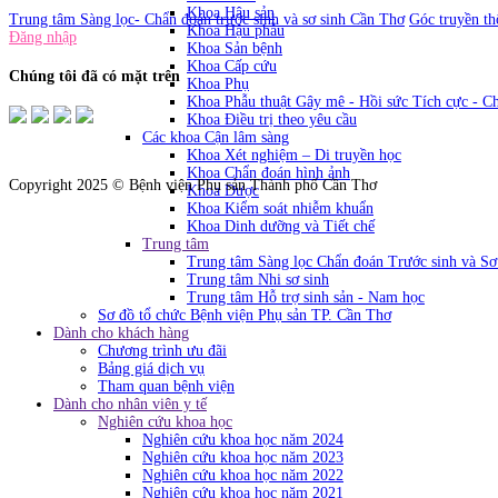
Khoa Hậu sản
Trung tâm Sàng lọc- Chẩn đoán trước sinh và sơ sinh Cần Thơ
Góc truyền th
Khoa Hậu phẫu
Đăng nhập
Khoa Sản bệnh
Khoa Cấp cứu
Chúng tôi đã có mặt trên
Khoa Phụ
Khoa Phẫu thuật Gây mê - Hồi sức Tích cực - C
Khoa Điều trị theo yêu cầu
Các khoa Cận lâm sàng
Khoa Xét nghiệm – Di truyền học
Khoa Chẩn đoán hình ảnh
Copyright 2025 © Bệnh viện Phụ sản Thành phố Cần Thơ
Khoa Dược
Khoa Kiểm soát nhiễm khuẩn
Khoa Dinh dưỡng và Tiết chế
Trung tâm
Trung tâm Sàng lọc Chẩn đoán Trước sinh và Sơ
Trung tâm Nhi sơ sinh
Trung tâm Hỗ trợ sinh sản - Nam học
Sơ đồ tổ chức Bệnh viện Phụ sản TP. Cần Thơ
Dành cho khách hàng
Chương trình ưu đãi
Bảng giá dịch vụ
Tham quan bệnh viện
Dành cho nhân viên y tế
Nghiên cứu khoa học
Nghiên cứu khoa học năm 2024
Nghiên cứu khoa học năm 2023
Nghiên cứu khoa học năm 2022
Nghiên cứu khoa học năm 2021