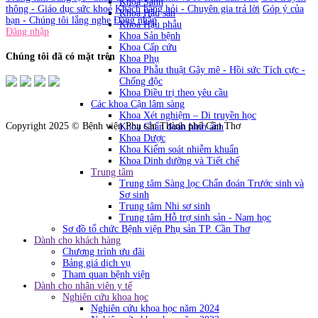
Khoa Sanh
thông - Giáo dục sức khoẻ
Khách hàng hỏi - Chuyên gia trả lời
Góp ý của
Khoa Hậu sản
bạn - Chúng tôi lắng nghe
Đăng nhập
Khoa Hậu phẫu
Đăng nhập
Khoa Sản bệnh
Khoa Cấp cứu
Chúng tôi đã có mặt trên
Khoa Phụ
Khoa Phẫu thuật Gây mê - Hồi sức Tích cực -
Chống độc
Khoa Điều trị theo yêu cầu
Các khoa Cận lâm sàng
Khoa Xét nghiệm – Di truyền học
Copyright 2025 © Bệnh viện Phụ sản Thành phố Cần Thơ
Khoa Chẩn đoán hình ảnh
Khoa Dược
Khoa Kiểm soát nhiễm khuẩn
Khoa Dinh dưỡng và Tiết chế
Trung tâm
Trung tâm Sàng lọc Chẩn đoán Trước sinh và
Sơ sinh
Trung tâm Nhi sơ sinh
Trung tâm Hỗ trợ sinh sản - Nam học
Sơ đồ tổ chức Bệnh viện Phụ sản TP. Cần Thơ
Dành cho khách hàng
Chương trình ưu đãi
Bảng giá dịch vụ
Tham quan bệnh viện
Dành cho nhân viên y tế
Nghiên cứu khoa học
Nghiên cứu khoa học năm 2024