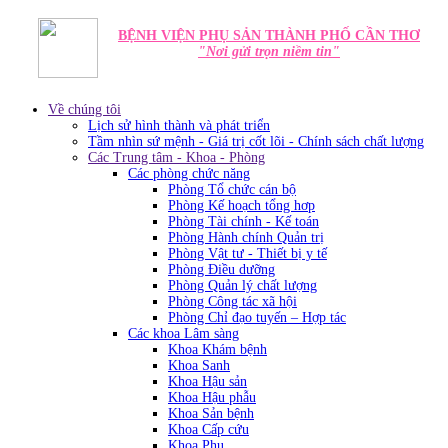
BỆNH VIỆN PHỤ SẢN THÀNH PHỐ CẦN THƠ
"Nơi gửi trọn niềm tin"
Về chúng tôi
Lịch sử hình thành và phát triển
Tầm nhìn sứ mệnh - Giá trị cốt lõi - Chính sách chất lượng
Các Trung tâm - Khoa - Phòng
Các phòng chức năng
Phòng Tổ chức cán bộ
Phòng Kế hoạch tổng hơp
Phòng Tài chính - Kế toán
Phòng Hành chính Quản trị
Phòng Vật tư - Thiết bị y tế
Phòng Điều dưỡng
Phòng Quản lý chất lượng
Phòng Công tác xã hội
Phòng Chỉ đạo tuyến – Hợp tác
Các khoa Lâm sàng
Khoa Khám bệnh
Khoa Sanh
Khoa Hậu sản
Khoa Hậu phẫu
Khoa Sản bệnh
Khoa Cấp cứu
Khoa Phụ