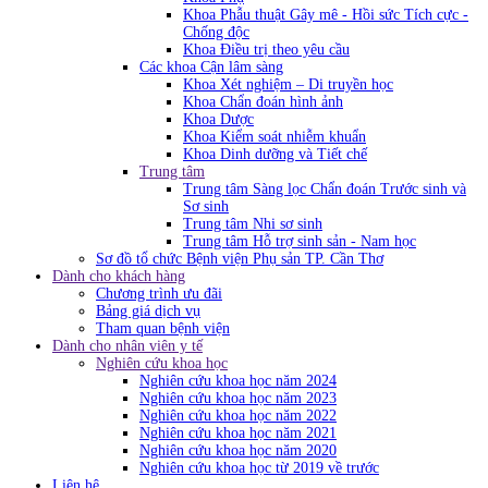
Khoa Phẫu thuật Gây mê - Hồi sức Tích cực -
Chống độc
Khoa Điều trị theo yêu cầu
Các khoa Cận lâm sàng
Khoa Xét nghiệm – Di truyền học
Khoa Chẩn đoán hình ảnh
Khoa Dược
Khoa Kiểm soát nhiễm khuẩn
Khoa Dinh dưỡng và Tiết chế
Trung tâm
Trung tâm Sàng lọc Chẩn đoán Trước sinh và
Sơ sinh
Trung tâm Nhi sơ sinh
Trung tâm Hỗ trợ sinh sản - Nam học
Sơ đồ tổ chức Bệnh viện Phụ sản TP. Cần Thơ
Dành cho khách hàng
Chương trình ưu đãi
Bảng giá dịch vụ
Tham quan bệnh viện
Dành cho nhân viên y tế
Nghiên cứu khoa học
Nghiên cứu khoa học năm 2024
Nghiên cứu khoa học năm 2023
Nghiên cứu khoa học năm 2022
Nghiên cứu khoa học năm 2021
Nghiên cứu khoa học năm 2020
Nghiên cứu khoa học từ 2019 về trước
Liên hệ