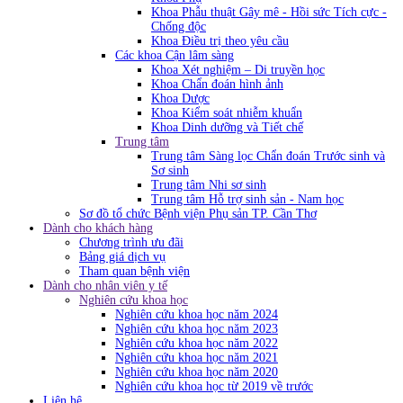
Khoa Phẫu thuật Gây mê - Hồi sức Tích cực -
Chống độc
Khoa Điều trị theo yêu cầu
Các khoa Cận lâm sàng
Khoa Xét nghiệm – Di truyền học
Khoa Chẩn đoán hình ảnh
Khoa Dược
Khoa Kiểm soát nhiễm khuẩn
Khoa Dinh dưỡng và Tiết chế
Trung tâm
Trung tâm Sàng lọc Chẩn đoán Trước sinh và
Sơ sinh
Trung tâm Nhi sơ sinh
Trung tâm Hỗ trợ sinh sản - Nam học
Sơ đồ tổ chức Bệnh viện Phụ sản TP. Cần Thơ
Dành cho khách hàng
Chương trình ưu đãi
Bảng giá dịch vụ
Tham quan bệnh viện
Dành cho nhân viên y tế
Nghiên cứu khoa học
Nghiên cứu khoa học năm 2024
Nghiên cứu khoa học năm 2023
Nghiên cứu khoa học năm 2022
Nghiên cứu khoa học năm 2021
Nghiên cứu khoa học năm 2020
Nghiên cứu khoa học từ 2019 về trước
Liên hệ