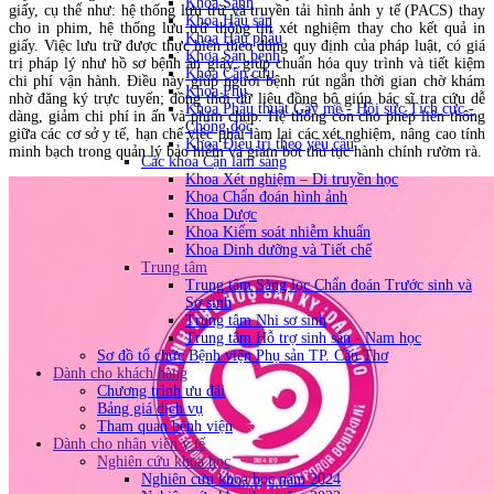
Khoa Sanh
giấy, cụ thể như: hệ thống lưu trữ và truyền tải hình ảnh y tế (PACS) thay
Khoa Hậu sản
cho in phim, hệ thống lưu trữ thông tin xét nghiệm thay cho kết quả in
Khoa Hậu phẫu
giấy. Việc lưu trữ được thực hiện theo đúng quy định của pháp luật, có giá
Khoa Sản bệnh
trị pháp lý như hồ sơ bệnh án giấy, giúp chuẩn hóa quy trình và tiết kiệm
Khoa Cấp cứu
chi phí vận hành. Điều này giúp người bệnh rút ngắn thời gian chờ khám
Khoa Phụ
nhờ đăng ký trực tuyến; đồng thời dữ liệu đồng bộ giúp bác sĩ tra cứu dễ
Khoa Phẫu thuật Gây mê - Hồi sức Tích cực -
dàng, giảm chi phí in ấn và phim chụp. Hệ thống còn cho phép liên thông
Chống độc
giữa các cơ sở y tế, hạn chế việc phải làm lại các xét nghiệm, nâng cao tính
Khoa Điều trị theo yêu cầu
minh bạch trong quản lý bảo hiểm và giảm bớt thủ tục hành chính rườm rà.
Các khoa Cận lâm sàng
Khoa Xét nghiệm – Di truyền học
Khoa Chẩn đoán hình ảnh
Khoa Dược
Khoa Kiểm soát nhiễm khuẩn
Khoa Dinh dưỡng và Tiết chế
Trung tâm
Trung tâm Sàng lọc Chẩn đoán Trước sinh và
Sơ sinh
Trung tâm Nhi sơ sinh
Trung tâm Hỗ trợ sinh sản - Nam học
Sơ đồ tổ chức Bệnh viện Phụ sản TP. Cần Thơ
Dành cho khách hàng
Chương trình ưu đãi
Bảng giá dịch vụ
Tham quan bệnh viện
Dành cho nhân viên y tế
Nghiên cứu khoa học
Nghiên cứu khoa học năm 2024