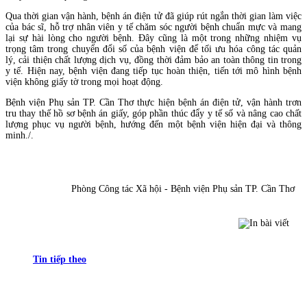
Qua thời gian vận hành, bệnh án điện tử đã giúp rút ngắn thời gian làm việc
của bác sĩ, hỗ trợ nhân viên y tế chăm sóc người bệnh chuẩn mực và mang
lại sự hài lòng cho người bệnh. Đây cũng là một trong những nhiệm vụ
trọng tâm trong chuyển đổi số của bệnh viện để tối ưu hóa công tác quản
lý, cải thiện chất lượng dịch vụ, đồng thời đảm bảo an toàn thông tin trong
y tế. Hiện nay, bệnh viện đang tiếp tục hoàn thiện, tiến tới mô hình bệnh
viện không giấy tờ trong mọi hoạt động.
Bệnh viện Phụ sản TP. Cần Thơ thực hiện bệnh án điện tử, vận hành trơn
tru thay thế hồ sơ bệnh án giấy, góp phần thúc đẩy y tế số và nâng cao chất
lượng phục vụ người bệnh, hướng đến một bệnh viện hiện đại và thông
minh./.
Phòng Công tác Xã hội - Bệnh viện Phụ sản TP. Cần Thơ
Tin tiếp theo