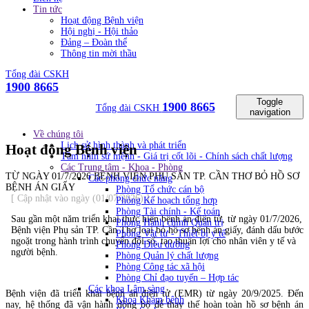
Tin tức
Hoạt động Bệnh viện
Hội nghị - Hội thảo
Đảng – Đoàn thể
Thông tin mời thầu
Tổng đài CSKH
1900 8665
Toggle
1900 8665
Tổng đài CSKH
navigation
Về chúng tôi
Lịch sử hình thành và phát triển
Hoạt động Bệnh viện
Tầm nhìn sứ mệnh - Giá trị cốt lõi - Chính sách chất lượng
Các Trung tâm - Khoa - Phòng
TỪ NGÀY 01/7/2026 BỆNH VIỆN PHỤ SẢN TP. CẦN THƠ BỎ HỒ SƠ
Các phòng chức năng
BỆNH ÁN GIẤY
Phòng Tổ chức cán bộ
[ Cập nhật vào ngày (01/07/2026) ]
Phòng Kế hoạch tổng hơp
Phòng Tài chính - Kế toán
Sau gần một năm triển khai thực hiện bệnh án điện tử, từ ngày 01/7/2026,
Phòng Hành chính Quản trị
Bệnh viện Phụ sản TP. Cần Thơ loại bỏ hồ sơ bệnh án giấy, đánh dấu bước
Phòng Vật tư - Thiết bị y tế
ngoặt trong hành trình chuyển đổi số, tạo thuận lợi cho nhân viên y tế và
Phòng Điều dưỡng
người bệnh.
Phòng Quản lý chất lượng
Phòng Công tác xã hội
Phòng Chỉ đạo tuyến – Hợp tác
Các khoa Lâm sàng
Bệnh viện đã triển khai bệnh án điện tử (EMR) từ ngày 20/9/2025. Đến
Khoa Khám bệnh
nay, hệ thống đã vận hành đồng bộ để thay thế hoàn toàn hồ sơ bệnh án