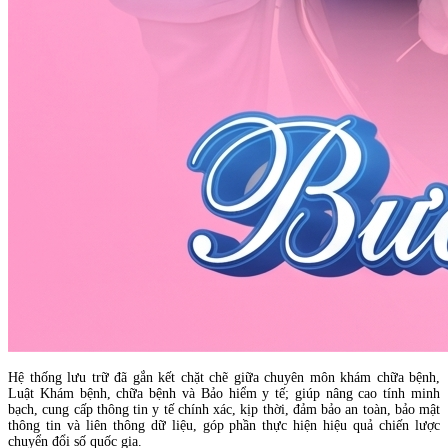
Hệ thống lưu trữ đã gắn kết chặt chẽ giữa chuyên môn khám chữa bệnh,
Luật Khám bệnh, chữa bệnh và Bảo hiểm y tế; giúp nâng cao tính minh
bạch, cung cấp thông tin y tế chính xác, kịp thời, đảm bảo an toàn, bảo mật
thông tin và liên thông dữ liệu, góp phần thực hiện hiệu quả chiến lược
chuyển đổi số quốc gia.