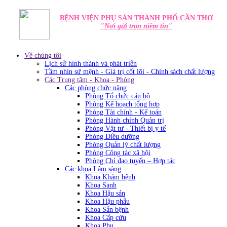
BỆNH VIỆN PHỤ SẢN THÀNH PHỐ CẦN THƠ
"Nơi gửi trọn niềm tin"
Về chúng tôi
Lịch sử hình thành và phát triển
Tầm nhìn sứ mệnh - Giá trị cốt lõi - Chính sách chất lượng
Các Trung tâm - Khoa - Phòng
Các phòng chức năng
Phòng Tổ chức cán bộ
Phòng Kế hoạch tổng hơp
Phòng Tài chính - Kế toán
Phòng Hành chính Quản trị
Phòng Vật tư - Thiết bị y tế
Phòng Điều dưỡng
Phòng Quản lý chất lượng
Phòng Công tác xã hội
Phòng Chỉ đạo tuyến – Hợp tác
Các khoa Lâm sàng
Khoa Khám bệnh
Khoa Sanh
Khoa Hậu sản
Khoa Hậu phẫu
Khoa Sản bệnh
Khoa Cấp cứu
Khoa Phụ