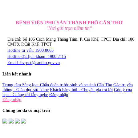
BỆNH VIỆN PHỤ SẢN THÀNH PHỐ CẦN THƠ
"Nơi gửi trọn niềm tin"
Địa chỉ: Số 106 Cách Mạng Tháng Tám, P. Cái Khế, TPCT
Địa chỉ: 106
CMT8, P.Cái Khế, TPCT
Hotline tư vấn: 1900.8665
Hotline đặt lịch khám: 1900.2115
Email: bvpsct@cantho.gov.vn
Liên kết nhanh
Trung tâm Sàng lọc- Chẩn đoán trước sinh và sơ sinh Cần Thơ
Góc truyền
thông - Giáo dục sức khoẻ
Khách hàng hỏi - Chuyên gia trả lời
Góp ý của
bạn - Chúng tôi lắng nghe
Đăng nhập
Đăng nhập
Chúng tôi đã có mặt trên