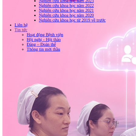
Nghiên cứu khoa học năm 2023
Nghiên cứu khoa học năm 2022
Nghiên cứu khoa học năm 2021
Nghiên cứu khoa học năm 2020
Nghiên cứu khoa học từ 2019 về trước
Liên hệ
Tin tức
Hoạt động Bệnh viện
Hội nghị - Hội thảo
Đảng – Đoàn thể
Thông tin mời thầu