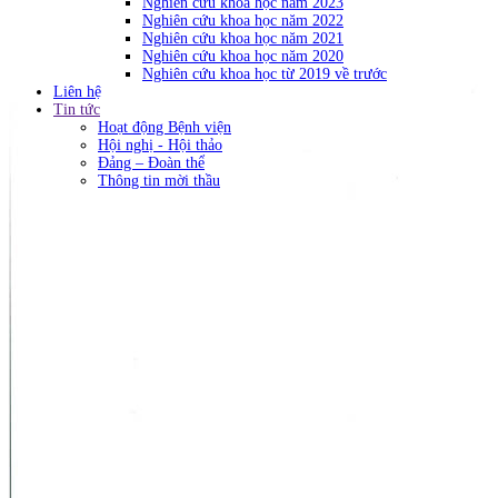
Nghiên cứu khoa học năm 2023
Nghiên cứu khoa học năm 2022
Nghiên cứu khoa học năm 2021
Nghiên cứu khoa học năm 2020
Nghiên cứu khoa học từ 2019 về trước
Liên hệ
Tin tức
Hoạt động Bệnh viện
Hội nghị - Hội thảo
Đảng – Đoàn thể
Thông tin mời thầu