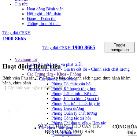
Tin tức
Hoạt động Bệnh viện
Hội nghị - Hội thảo
Đảng – Đoàn thể
Thông tin mời thầu
Tổng đài CSKH
1900 8665
Toggle
1900 8665
Tổng đài CSKH
navigation
Về chúng tôi
Lịch sử hình thành và phát triển
Hoạt động Bệnh viện
Tầm nhìn sứ mệnh - Giá trị cốt lõi - Chính sách chất lượng
Các Trung tâm - Khoa - Phòng
Bệnh viện Phụ sản TP. Cần Thơ báo cáo danh sách người thực hành khám
Các phòng chức năng
bệnh, chữa bệnh
Phòng Tổ chức cán bộ
[ Cập nhật vào ngày (03/07/2026) ]
Phòng Kế hoạch tổng hơp
Phòng Tài chính - Kế toán
Phòng Hành chính Quản trị
Phòng Vật tư - Thiết bị y tế
Phòng Điều dưỡng
Phòng Quản lý chất lượng
Phòng Công tác xã hội
Phòng Chỉ đạo tuyến – Hợp tác
Các khoa Lâm sàng
Khoa Khám bệnh