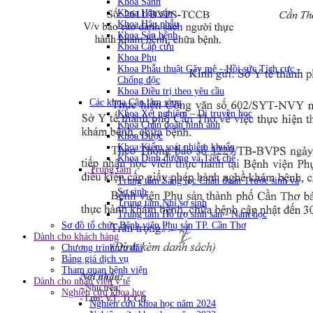
Khoa Sanh
Khoa Hậu sản
Khoa Hậu phẫu
Khoa Sản bệnh
Khoa Cấp cứu
Khoa Phụ
Khoa Phẫu thuật Gây mê - Hồi sức Tích cực -
Chống độc
Khoa Điều trị theo yêu cầu
Các khoa Cận lâm sàng
Khoa Xét nghiệm – Di truyền học
Khoa Chẩn đoán hình ảnh
Khoa Dược
Khoa Kiểm soát nhiễm khuẩn
Khoa Dinh dưỡng và Tiết chế
Trung tâm
Trung tâm Sàng lọc Chẩn đoán Trước sinh và
Sơ sinh
Trung tâm Nhi sơ sinh
Trung tâm Hỗ trợ sinh sản - Nam học
Sơ đồ tổ chức Bệnh viện Phụ sản TP. Cần Thơ
Dành cho khách hàng
Chương trình ưu đãi
Bảng giá dịch vụ
Tham quan bệnh viện
Dành cho nhân viên y tế
Nghiên cứu khoa học
Nghiên cứu khoa học năm 2024