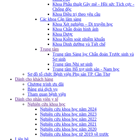
Khoa Phẫu thuật Gây mê - Hồi sức Tích cực -
Chống độc
Khoa Điều trị theo yêu cầu
Các khoa Cận lâm sàng
Khoa Xét nghiệm – Di truyền học
Khoa Chẩn đoán hình ảnh
Khoa Dược
Khoa Kiểm soát nhiễm khuẩn
Khoa Dinh dưỡng và Tiết chế
Trung tâm
Trung tâm Sàng lọc Chẩn đoán Trước sinh và
Sơ sinh
Trung tâm Nhi sơ sinh
Trung tâm Hỗ trợ sinh sản - Nam học
Sơ đồ tổ chức Bệnh viện Phụ sản TP. Cần Thơ
Dành cho khách hàng
Chương trình ưu đãi
Bảng giá dịch vụ
Tham quan bệnh viện
Dành cho nhân viên y tế
Nghiên cứu khoa học
Nghiên cứu khoa học năm 2024
Nghiên cứu khoa học năm 2023
Nghiên cứu khoa học năm 2022
Nghiên cứu khoa học năm 2021
Nghiên cứu khoa học năm 2020
Nghiên cứu khoa học từ 2019 về trước
Liên hệ