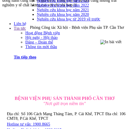
đồng hành cùng bạn và gia đình, mang đến sự an tâm cùng những trải
Nghiên cứu khoa học năm 2023
nghiệm y tế chất lượng cao với chi phí hợp lý.
Nghiên cứu khoa học năm 2022
Nghiên cứu khoa học năm 2021
Nghiên cứu khoa học năm 2020
Nghiên cứu khoa học từ 2019 về trước
Liên hệ
Phòng Công tác Xã hội - Bệnh viện Phụ sản TP. Cần Thơ
Tin tức
Hoạt động Bệnh viện
Hội nghị - Hội thảo
Đảng – Đoàn thể
Thông tin mời thầu
Tin tiếp theo
BỆNH VIỆN PHỤ SẢN THÀNH PHỐ CẦN THƠ
"Nơi gửi trọn niềm tin"
Địa chỉ: Số 106 Cách Mạng Tháng Tám, P. Cái Khế, TPCT
Địa chỉ: 106
CMT8, P.Cái Khế, TPCT
Hotline tư vấn: 1900.8665