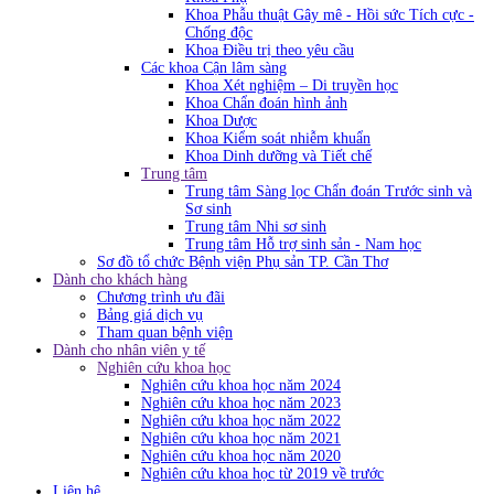
Khoa Phẫu thuật Gây mê - Hồi sức Tích cực -
Chống độc
Khoa Điều trị theo yêu cầu
Các khoa Cận lâm sàng
Khoa Xét nghiệm – Di truyền học
Khoa Chẩn đoán hình ảnh
Khoa Dược
Khoa Kiểm soát nhiễm khuẩn
Khoa Dinh dưỡng và Tiết chế
Trung tâm
Trung tâm Sàng lọc Chẩn đoán Trước sinh và
Sơ sinh
Trung tâm Nhi sơ sinh
Trung tâm Hỗ trợ sinh sản - Nam học
Sơ đồ tổ chức Bệnh viện Phụ sản TP. Cần Thơ
Dành cho khách hàng
Chương trình ưu đãi
Bảng giá dịch vụ
Tham quan bệnh viện
Dành cho nhân viên y tế
Nghiên cứu khoa học
Nghiên cứu khoa học năm 2024
Nghiên cứu khoa học năm 2023
Nghiên cứu khoa học năm 2022
Nghiên cứu khoa học năm 2021
Nghiên cứu khoa học năm 2020
Nghiên cứu khoa học từ 2019 về trước
Liên hệ