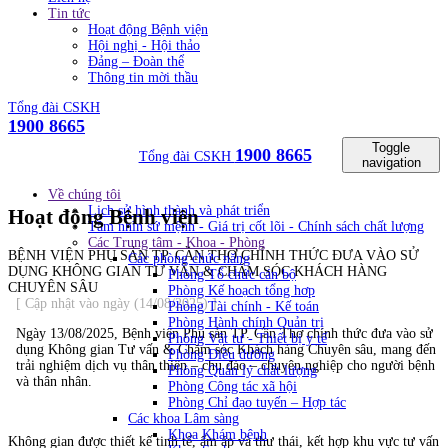
Tin tức
Hoạt động Bệnh viện
Hội nghị - Hội thảo
Đảng – Đoàn thể
Thông tin mời thầu
Tổng đài CSKH
1900 8665
Toggle
1900 8665
Tổng đài CSKH
navigation
Về chúng tôi
Lịch sử hình thành và phát triển
Hoạt động Bệnh viện
Tầm nhìn sứ mệnh - Giá trị cốt lõi - Chính sách chất lượng
Các Trung tâm - Khoa - Phòng
BỆNH VIỆN PHỤ SẢN TP. CẦN THƠ CHÍNH THỨC ĐƯA VÀO SỬ
Các phòng chức năng
DỤNG KHÔNG GIAN TƯ VẤN & CHĂM SÓC KHÁCH HÀNG
Phòng Tổ chức cán bộ
CHUYÊN SÂU
Phòng Kế hoạch tổng hơp
[ Cập nhật vào ngày (14/08/2025) ]
Phòng Tài chính - Kế toán
Phòng Hành chính Quản trị
Ngày 13/08/2025, Bệnh viện Phụ sản TP. Cần Thơ chính thức đưa vào sử
Phòng Vật tư - Thiết bị y tế
dụng Không gian Tư vấn & Chăm sóc Khách hàng Chuyên sâu, mang đến
Phòng Điều dưỡng
trải nghiệm dịch vụ thân thiện – chu đáo – chuyên nghiệp cho người bệnh
Phòng Quản lý chất lượng
và thân nhân.
Phòng Công tác xã hội
Phòng Chỉ đạo tuyến – Hợp tác
Các khoa Lâm sàng
Khoa Khám bệnh
Không gian được thiết kế tinh tế, ấm áp và thư thái, kết hợp khu vực tư vấn