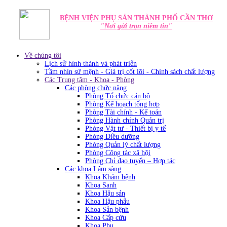
BỆNH VIỆN PHỤ SẢN THÀNH PHỐ CẦN THƠ
"Nơi gửi trọn niềm tin"
Về chúng tôi
Lịch sử hình thành và phát triển
Tầm nhìn sứ mệnh - Giá trị cốt lõi - Chính sách chất lượng
Các Trung tâm - Khoa - Phòng
Các phòng chức năng
Phòng Tổ chức cán bộ
Phòng Kế hoạch tổng hơp
Phòng Tài chính - Kế toán
Phòng Hành chính Quản trị
Phòng Vật tư - Thiết bị y tế
Phòng Điều dưỡng
Phòng Quản lý chất lượng
Phòng Công tác xã hội
Phòng Chỉ đạo tuyến – Hợp tác
Các khoa Lâm sàng
Khoa Khám bệnh
Khoa Sanh
Khoa Hậu sản
Khoa Hậu phẫu
Khoa Sản bệnh
Khoa Cấp cứu
Khoa Phụ