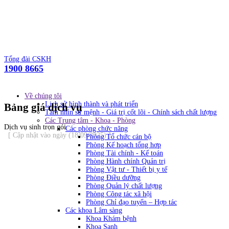
Tổng đài CSKH
1900 8665
Về chúng tôi
Lịch sử hình thành và phát triển
Bảng giá dịch vụ
Tầm nhìn sứ mệnh - Giá trị cốt lõi - Chính sách chất lượng
Các Trung tâm - Khoa - Phòng
Dịch vụ sinh trọn gói
Các phòng chức năng
[ Cập nhật vào ngày (18/09/2025) ]
Phòng Tổ chức cán bộ
Phòng Kế hoạch tổng hơp
Phòng Tài chính - Kế toán
Phòng Hành chính Quản trị
Phòng Vật tư - Thiết bị y tế
Phòng Điều dưỡng
Phòng Quản lý chất lượng
Phòng Công tác xã hội
Phòng Chỉ đạo tuyến – Hợp tác
Các khoa Lâm sàng
Khoa Khám bệnh
Khoa Sanh