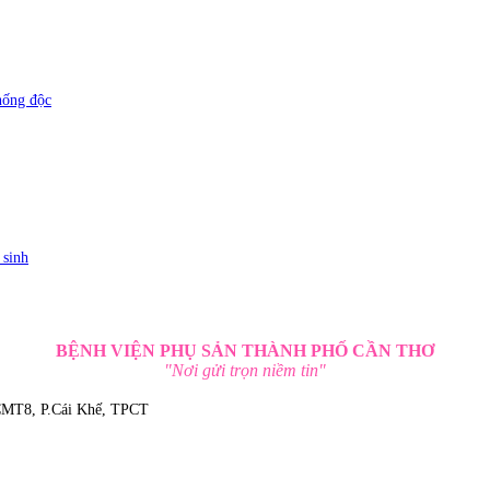
hống độc
 sinh
BỆNH VIỆN PHỤ SẢN THÀNH PHỐ CẦN THƠ
"Nơi gửi trọn niềm tin"
 CMT8, P.Cái Khế, TPCT