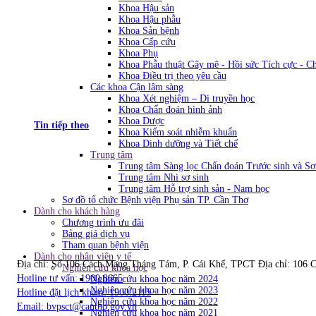
Khoa Hậu sản
Khoa Hậu phẫu
Khoa Sản bệnh
Khoa Cấp cứu
Khoa Phụ
Khoa Phẫu thuật Gây mê - Hồi sức Tích cực - C
Khoa Điều trị theo yêu cầu
Các khoa Cận lâm sàng
Khoa Xét nghiệm – Di truyền học
Khoa Chẩn đoán hình ảnh
Khoa Dược
Tin tiếp theo
Khoa Kiểm soát nhiễm khuẩn
Khoa Dinh dưỡng và Tiết chế
Trung tâm
Trung tâm Sàng lọc Chẩn đoán Trước sinh và Sơ
Trung tâm Nhi sơ sinh
Trung tâm Hỗ trợ sinh sản - Nam học
Sơ đồ tổ chức Bệnh viện Phụ sản TP. Cần Thơ
Dành cho khách hàng
Chương trình ưu đãi
Bảng giá dịch vụ
Tham quan bệnh viện
Dành cho nhân viên y tế
Địa chỉ: Số 106 Cách Mạng Tháng Tám, P. Cái Khế, TPCT
Địa chỉ: 106
Nghiên cứu khoa học
Hotline tư vấn: 1900.8665
Nghiên cứu khoa học năm 2024
Nghiên cứu khoa học năm 2023
Hotline đặt lịch khám: 1900.2115
Nghiên cứu khoa học năm 2022
Email:
bvpsct@cantho.gov.vn
Nghiên cứu khoa học năm 2021