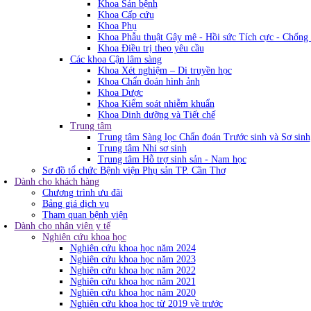
Khoa Sản bệnh
Khoa Cấp cứu
Khoa Phụ
Khoa Phẫu thuật Gây mê - Hồi sức Tích cực - Chống
Khoa Điều trị theo yêu cầu
Các khoa Cận lâm sàng
Khoa Xét nghiệm – Di truyền học
Khoa Chẩn đoán hình ảnh
Khoa Dược
Khoa Kiểm soát nhiễm khuẩn
Khoa Dinh dưỡng và Tiết chế
Trung tâm
Trung tâm Sàng lọc Chẩn đoán Trước sinh và Sơ sinh
Trung tâm Nhi sơ sinh
Trung tâm Hỗ trợ sinh sản - Nam học
Sơ đồ tổ chức Bệnh viện Phụ sản TP. Cần Thơ
Dành cho khách hàng
Chương trình ưu đãi
Bảng giá dịch vụ
Tham quan bệnh viện
Dành cho nhân viên y tế
Nghiên cứu khoa học
Nghiên cứu khoa học năm 2024
Nghiên cứu khoa học năm 2023
Nghiên cứu khoa học năm 2022
Nghiên cứu khoa học năm 2021
Nghiên cứu khoa học năm 2020
Nghiên cứu khoa học từ 2019 về trước