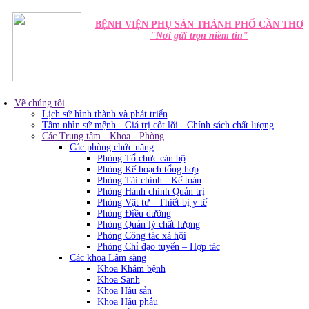
BỆNH VIỆN PHỤ SẢN THÀNH PHỐ CẦN THƠ
"Nơi gửi trọn niềm tin"
Về chúng tôi
Lịch sử hình thành và phát triển
Tầm nhìn sứ mệnh - Giá trị cốt lõi - Chính sách chất lượng
Các Trung tâm - Khoa - Phòng
Các phòng chức năng
Phòng Tổ chức cán bộ
Phòng Kế hoạch tổng hơp
Phòng Tài chính - Kế toán
Phòng Hành chính Quản trị
Phòng Vật tư - Thiết bị y tế
Phòng Điều dưỡng
Phòng Quản lý chất lượng
Phòng Công tác xã hội
Phòng Chỉ đạo tuyến – Hợp tác
Các khoa Lâm sàng
Khoa Khám bệnh
Khoa Sanh
Khoa Hậu sản
Khoa Hậu phẫu