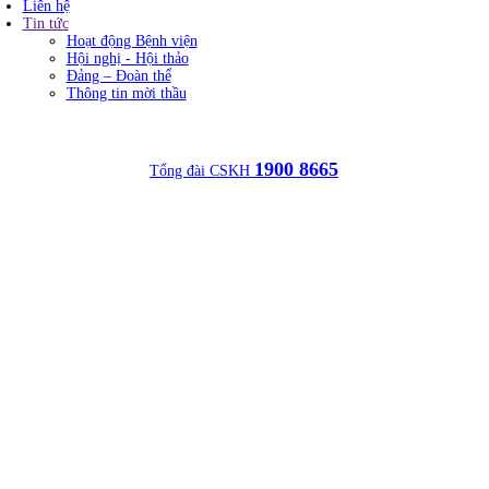
Liên hệ
Tin tức
Hoạt động Bệnh viện
Hội nghị - Hội thảo
Đảng – Đoàn thể
Thông tin mời thầu
1900 8665
Tổng đài CSKH