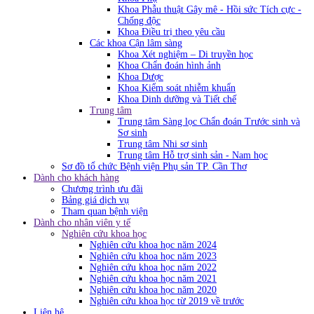
Khoa Phẫu thuật Gây mê - Hồi sức Tích cực -
Chống độc
Khoa Điều trị theo yêu cầu
Các khoa Cận lâm sàng
Khoa Xét nghiệm – Di truyền học
Khoa Chẩn đoán hình ảnh
Khoa Dược
Khoa Kiểm soát nhiễm khuẩn
Khoa Dinh dưỡng và Tiết chế
Trung tâm
Trung tâm Sàng lọc Chẩn đoán Trước sinh và
Sơ sinh
Trung tâm Nhi sơ sinh
Trung tâm Hỗ trợ sinh sản - Nam học
Sơ đồ tổ chức Bệnh viện Phụ sản TP. Cần Thơ
Dành cho khách hàng
Chương trình ưu đãi
Bảng giá dịch vụ
Tham quan bệnh viện
Dành cho nhân viên y tế
Nghiên cứu khoa học
Nghiên cứu khoa học năm 2024
Nghiên cứu khoa học năm 2023
Nghiên cứu khoa học năm 2022
Nghiên cứu khoa học năm 2021
Nghiên cứu khoa học năm 2020
Nghiên cứu khoa học từ 2019 về trước
Liên hệ