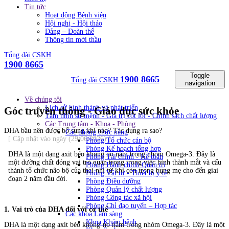
Tin tức
Hoạt động Bệnh viện
Hội nghị - Hội thảo
Đảng – Đoàn thể
Thông tin mời thầu
Tổng đài CSKH
1900 8665
Toggle
1900 8665
Tổng đài CSKH
navigation
Về chúng tôi
Lịch sử hình thành và phát triển
Góc truyền thông - Giáo dục sức khỏe
Tầm nhìn sứ mệnh - Giá trị cốt lõi - Chính sách chất lượng
Các Trung tâm - Khoa - Phòng
DHA bầu nên được bổ sung khi nào? Tác dụng ra sao?
Các phòng chức năng
[ Cập nhật vào ngày (29/06/2026) ]
Phòng Tổ chức cán bộ
Phòng Kế hoạch tổng hơp
DHA là một dạng axit béo không no nằm trong nhóm Omega-3. Đây là
Phòng Tài chính - Kế toán
một dưỡng chất đóng vai trò quan trọng trong việc hình thành mắt và cấu
Phòng Hành chính Quản trị
thành tổ chức não bộ của thai nhi từ khi còn trong bụng mẹ cho đến giai
Phòng Vật tư - Thiết bị y tế
đoạn 2 năm đầu đời.
Phòng Điều dưỡng
Phòng Quản lý chất lượng
Phòng Công tác xã hội
Phòng Chỉ đạo tuyến – Hợp tác
1. Vai trò của DHA đối với cơ thể
Các khoa Lâm sàng
Khoa Khám bệnh
DHA là một dạng axit béo không no nằm trong nhóm Omega-3. Đây là một