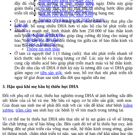
Nghiên cứu khoa học năm 2023
đầy đủ chất dinh dưỡng từ thực phẩm hàng ngày. Điều này giúp
Nghiên cứu khoa học năm 2022
giảm thiểu rủi ro sảy thai, hỗ trợ thai nhi có những bước đệm phát
Nghiên cứu khoa học năm 2021
triển tốt nhất ngay từ những tháng đầu đời trong bụng mẹ;
Nghiên cứu khoa học năm 2020
Nghiên cứu khoa học từ 2019 về trước
Ở tam cá nguyệt thứ 2 (3 tháng giữa): thời điểm này thai phụ cần
Liên hệ
tích cực bổ sung nhiều DHA hơn vì não bộ của bé phát triển rất
Tin tức
nhanh và mạnh mẽ, hình thành đến hơn 250.000 tế bào thần kinh
Hoạt động Bệnh viện
mỗi phút. Ngoài ra DHA còn giúp tăng cường độ lỏng cho màng tế
Hội nghị - Hội thảo
bào, thúc đẩy tốc độ trao đổi thông tin giữa các tế bào thần kinh và
Đảng – Đoàn thể
trao đổi các chất dinh dưỡng;
Thông tin mời thầu
Ở tam cá nguyệt thứ 3 (3 tháng cuối): thai nhi phát triển nhanh về
kích thước não bộ và trọng lượng cơ thể. Lúc này bé rất cần được
cung cấp nhiều acid béo giúp phát triển mạch máu và hệ thần kinh.
Do đó nhu cầu về DHA ở thời kỳ này là tương đối cao vì DHA giúp
giảm nguy cơ
tiền sản giật
, sinh non, hỗ trợ thai nhi phát triển tốt
ngay từ giai đoạn sau sinh đầu đời qua nguồn sữa mẹ.
3. Hậu quả khi mẹ bầu bị thiếu hụt DHA
Đối với phụ nữ có thai, thiếu hụt nghiêm trọng DHA sẽ ảnh hưởng xấu đến
sức khỏe của cả bé và mẹ. Mẹ bầu có nguy cơ bị tiền sản giật, sinh non.
Giai đoạn sau sinh mẹ sẽ phải đối mặt với các vấn đề khác như bệnh
loãng
xương
,
trầm cảm
sau sinh hay các bệnh lý về tim mạch trong tương lai.
Vì cơ thể mẹ bị thiếu hụt DHA nên thai nhi sẽ bị sụt giảm cả về số lượng
lẫn chất lượng các tế bào hồng cầu. Bên cạnh đó trẻ sẽ bị thiếu hụt oxy, ảnh
hưởng đến sự phát triển của võng mạc mắt, hệ thần kinh trung ương, giảm
trí thông minh, chậm phát triển trí não, sau này sẽ hạn chế khả năng học tập