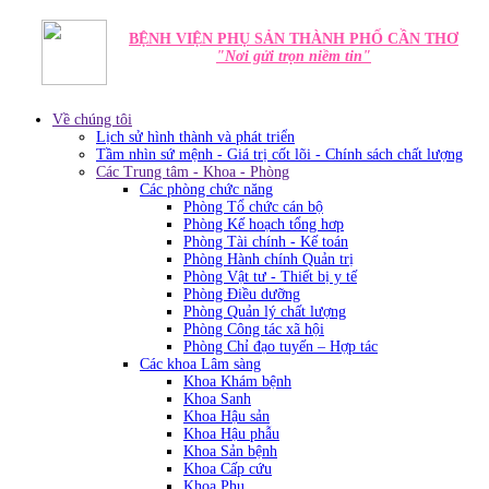
BỆNH VIỆN PHỤ SẢN THÀNH PHỐ CẦN THƠ
"Nơi gửi trọn niềm tin"
Về chúng tôi
Lịch sử hình thành và phát triển
Tầm nhìn sứ mệnh - Giá trị cốt lõi - Chính sách chất lượng
Các Trung tâm - Khoa - Phòng
Các phòng chức năng
Phòng Tổ chức cán bộ
Phòng Kế hoạch tổng hơp
Phòng Tài chính - Kế toán
Phòng Hành chính Quản trị
Phòng Vật tư - Thiết bị y tế
Phòng Điều dưỡng
Phòng Quản lý chất lượng
Phòng Công tác xã hội
Phòng Chỉ đạo tuyến – Hợp tác
Các khoa Lâm sàng
Khoa Khám bệnh
Khoa Sanh
Khoa Hậu sản
Khoa Hậu phẫu
Khoa Sản bệnh
Khoa Cấp cứu
Khoa Phụ