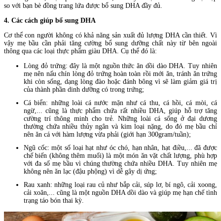
so với bạn bè đồng trang lứa được bổ sung DHA đầy đủ.
4. Các cách giúp bổ sung DHA
Cơ thể con người không có khả năng sản xuất đủ lượng DHA cần thiết. Vì
vậy mẹ bầu cần phải tăng cường bổ sung dưỡng chất này từ bên ngoài
thông qua các loại thực phẩm giàu DHA. Cụ thể đó là:
Lòng đỏ trứng: đây là một nguồn thức ăn dồi dào DHA. Tuy nhiên
mẹ nên nấu chín lòng đỏ trứng hoàn toàn rồi mới ăn, tránh ăn trứng
khi còn sống, dạng lòng đào hoặc đánh bông vì sẽ làm giảm giá trị
của thành phần dinh dưỡng có trong trứng;
Cá biển: những loài cá nước mặn như cá thu, cá hồi, cá mòi, cá
ngừ,... cũng là thực phẩm chứa rất nhiều DHA, giúp hỗ trợ tăng
cường trí thông minh cho trẻ. Những loài cá sống ở đại dương
thường chứa nhiều thủy ngân và kim loại nặng, do đó mẹ bầu chỉ
nên ăn cá với hàm lượng vừa phải (giới hạn 300gram/tuần);
Ngũ cốc: một số loại hạt như óc chó, hạn nhân, hạt điều,... đã được
chế biến (không thêm muối) là một món ăn vặt chất lượng, phù hợp
với đa số mẹ bầu vì chúng thường chứa nhiều DHA. Tuy nhiên mẹ
không nên ăn lạc (đậu phộng) vì dễ gây dị ứng;
Rau xanh: những loại rau củ như bắp cải, súp lơ, bí ngô, cải xoong,
cải xoăn,... cũng là một nguồn DHA dồi dào và giúp mẹ hạn chế tình
trạng táo bón thai kỳ.