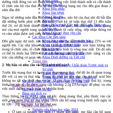
Khoa Sanh
dưỡng chất đóng vai trò quan trọng trong việc hình thành mắt và cấu thành
Khoa Hậu sản
tổ chức não bộ của thai nhi từ khi còn trong bụng mẹ cho đến giai đoạn 2
Khoa Hậu phẫu
năm đầu đời.
Khoa Sản bệnh
Khoa Cấp cứu
Ngay từ những tuần đầu tiên trong bụng mẹ, não bộ của thai nhi đã bắt đầu
Khoa Phụ
đặt những bước phát triển đầu tiên. Thời kỳ từ tuần thai thứ 13 đến tuần
Khoa Phẫu thuật Gây mê - Hồi sức Tích cực -
thứ 24, trẻ đã hình thành thính giác và thị giác, bắt đầu nghe được giọng
Chống độc
nói của mọi người xung quanh, âm thanh từ cuộc sống, tiếp nhận thông tin
Khoa Điều trị theo yêu cầu
và cảm nhận được ánh sáng từ bên ngoài.
Các khoa Cận lâm sàng
Khoa Xét nghiệm – Di truyền học
Đến gần ngày dự sinh, não bộ của thai nhi đạt kích thước bằng 25% so với
Khoa Chẩn đoán hình ảnh
người lớn. Các nhà khoa học chỉ ra rằng, DHA chiếm một hàm lượng lớn
Khoa Dược
trong tổ chức não, tổ chức thần kinh điển hình là võng mạc mắt. Do đó nếu
Khoa Kiểm soát nhiễm khuẩn
cơ thể bị thiếu hụt DHA thì sẽ ảnh hưởng trực tiếp đến chức năng và cấu
Khoa Dinh dưỡng và Tiết chế
trúc của những cơ quan này.
Trung tâm
2. Mẹ bầu có nhu cầu về DHA như thế nào?
Trung tâm Sàng lọc Chẩn đoán Trước sinh và
Sơ sinh
Trước khi mang thai và trong giai đoạn mang thai, chế độ ăn rất quan trọng
Trung tâm Nhi sơ sinh
đối với cả mẹ và thai nhi. Trong đó phải kể đến nhu cầu dự trữ acid béo
Trung tâm Hỗ trợ sinh sản - Nam học
không no rất cần thiết cho em bé. Ở giai đoạn 3 tháng cuối thai kỳ, trung
Sơ đồ tổ chức Bệnh viện Phụ sản TP. Cần Thơ
bình thai nhi sẽ cần được cung cấp khoảng 2,2g EFAs/ngày để phục vụ cho
Dành cho khách hàng
việc nuôi dưỡng mạch máu và hệ thần kinh.
Chương trình ưu đãi
Bảng giá dịch vụ
Theo thông tin từ WHO, phụ nữ khi đang mang thai, phụ thuộc vào các
Tham quan bệnh viện
mốc phát triển thai kỳ mà lượng DHA cần bổ sung trung bình mỗi ngày là
Dành cho nhân viên y tế
từ 100 - 200 mg/ngày. Cụ thể như sau:
Nghiên cứu khoa học
Nghiên cứu khoa học năm 2024
Ở tam cá nguyệt thứ nhất (3 tháng đầu tiên): mẹ bầu cần bổ sung