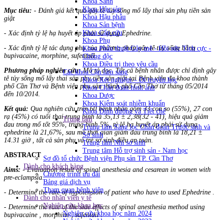
Khoa Sanh
Khoa Hậu sản
Mục tiêu:
- Đánh giá kết quả gây tê tủy sống mổ lấy thai sản phụ tiền sản
Khoa Hậu phẫu
giật
Khoa Sản bệnh
Khoa Cấp cứu
- Xác định tỷ lệ hạ huyết áp phải sử dụng Ephedrine.
Khoa Phụ
- Xác định tỷ lệ tác dụng phụ của phương pháp gây tê tủy sống bằng
Khoa Phẫu thuật Gây mê - Hồi sức Tích cực -
bupivacaine, morphine, sufentail.
Chống độc
Khoa Điều trị theo yêu cầu
Phương pháp nghiên cứu:
Mô tả dọc. Tất cả bệnh nhân được chỉ định gây
Các khoa Cận lâm sàng
tê tủy sống mổ lấy thai sản phụ tiền sản giật tại Bệnh viện đa khoa thành
Khoa Xét nghiệm – Di truyền học
phố Cần Thơ và Bệnh viện phụ sản thành phố Cần Thơ từ tháng 05/2014
Khoa Chẩn đoán hình ảnh
đến 10/2014.
Khoa Dược
Khoa Kiểm soát nhiễm khuẩn
Kết quả:
Qua nghiên cứu trên 60 bệnh nhân gồm 33 con so (55%), 27 con
Khoa Dinh dưỡng và Tiết chế
rạ (45%) có tuổi thai trung bình là 35,13 ± 2,38(32 - 41), hiệu quả giảm
Trung tâm
đau trong mổ tốt 95%, trung bình 5%, tỷ lệ hạ huyết áp phải sử dụng
Trung tâm Sàng lọc Chẩn đoán Trước sinh và
ephedrine là 21,67%, sau mổ thời gian giảm đau trung bình là 18,21 ±
Sơ sinh
14.31 giờ , tất cả sản phụ và trẻ sơ sinh điều an toàn.
Trung tâm Nhi sơ sinh
Trung tâm Hỗ trợ sinh sản - Nam học
ABSTRACT
Sơ đồ tổ chức Bệnh viện Phụ sản TP. Cần Thơ
Dành cho khách hàng
Aims:
- Evaluation result of spinal anesthesia and cesarean in women with
Chương trình ưu đãi
pre-eclampsia.
Bảng giá dịch vụ
Tham quan bệnh viện
- Determine the rate of hypotension of patient who have to used Ephedrine .
Dành cho nhân viên y tế
Nghiên cứu khoa học
- Determine the rate of the side effects of spinal anesthesia method using
Nghiên cứu khoa học năm 2024
bupivacaine , morphine , sufentail .