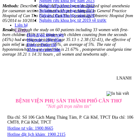
Nghiên cứu khoa học năm 2023
Nghiên cứu khoa học năm 2022
Methods:
Described along. All patients were designated spinal anesthesia
Nghiên cứu khoa học năm 2021
for caesarean section in women with pre -eclampsia in General Practice
Nghiên cứu khoa học năm 2020
Hospital of Can Tho City and Can Tho Gynecology Obstetric Hospital from
Nghiên cứu khoa học từ 2019 về trước
05/2014 to 10/2014.
Liên hệ
Results:
Through the study on 60 patients including 33 women with first-
Tin tức
born children (55%), 27 women with children counting from the seconds
Hoạt động Bệnh viện
(45%) had averages gestational age 35.13 ± 2.38 (32-41), the effective of
Hội nghị - Hội thảo
pain relief in good operation 95%, an average of 5%. The rate of
Đảng – Đoàn thể
hypotension had to use ephedrine is 21.67% , postoperative analgesia time
Thông tin mời thầu
average 18.21 ± 14:31 hours , all women and newborns safe .
LNANH
BỆNH VIỆN PHỤ SẢN THÀNH PHỐ CẦN THƠ
"Nơi gửi trọn niềm tin"
Địa chỉ: Số 106 Cách Mạng Tháng Tám, P. Cái Khế, TPCT
Địa chỉ: 106
CMT8, P.Cái Khế, TPCT
Hotline tư vấn: 1900.8665
Hotline đặt lịch khám: 1900.2115