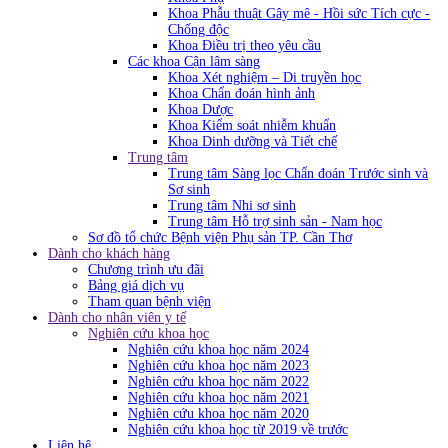
Khoa Phẫu thuật Gây mê - Hồi sức Tích cực -
Chống độc
Khoa Điều trị theo yêu cầu
Các khoa Cận lâm sàng
Khoa Xét nghiệm – Di truyền học
Khoa Chẩn đoán hình ảnh
Khoa Dược
Khoa Kiểm soát nhiễm khuẩn
Khoa Dinh dưỡng và Tiết chế
Trung tâm
Trung tâm Sàng lọc Chẩn đoán Trước sinh và
Sơ sinh
Trung tâm Nhi sơ sinh
Trung tâm Hỗ trợ sinh sản - Nam học
Sơ đồ tổ chức Bệnh viện Phụ sản TP. Cần Thơ
Dành cho khách hàng
Chương trình ưu đãi
Bảng giá dịch vụ
Tham quan bệnh viện
Dành cho nhân viên y tế
Nghiên cứu khoa học
Nghiên cứu khoa học năm 2024
Nghiên cứu khoa học năm 2023
Nghiên cứu khoa học năm 2022
Nghiên cứu khoa học năm 2021
Nghiên cứu khoa học năm 2020
Nghiên cứu khoa học từ 2019 về trước
Liên hệ