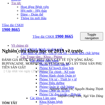
Tin tức
Hoạt động Bệnh viện
Hội nghị - Hội thảo
Đảng – Đoàn thể
Thông tin mời thầu
Tổng đài CSKH
1900 8665
Toggle
1900 8665
Tổng đài CSKH
navigation
Về chúng tôi
Lịch sử hình thành và phát triển
Nghiên cứu khoa học từ 2019 về trước
Tầm nhìn sứ mệnh - Giá trị cốt lõi - Chính sách chất lượng
Các Trung tâm - Khoa - Phòng
ĐÁNH GIÁ BƯỚC ĐẦU HIỆU QUẢ GÂY TÊ TỦY SỐNG BẰNG
Các phòng chức năng
BUPIVACAINE, MORPHINE, SUFENTANIL MỔ LẤY THAI SẢN PHỤ
Phòng Tổ chức cán bộ
TIỀN SẢN GIẬT
Phòng Kế hoạch tổng hơp
[ Cập nhật vào ngày (29/05/2015) ]
Phòng Tài chính - Kế toán
Phòng Hành chính Quản trị
Phòng Vật tư - Thiết bị y tế
Phòng Điều dưỡng
Phòng Quản lý chất lượng
Nguyễn Minh Thi, Nguyễn Hoàng Thịnh
Phòng Công tác xã hội
Phòng Chỉ đạo tuyến – Hợp tác
Huỳnh Công Tâm, Ngô Văn Dũng
Các khoa Lâm sàng
Khoa Khám bệnh
TÓM TẮT