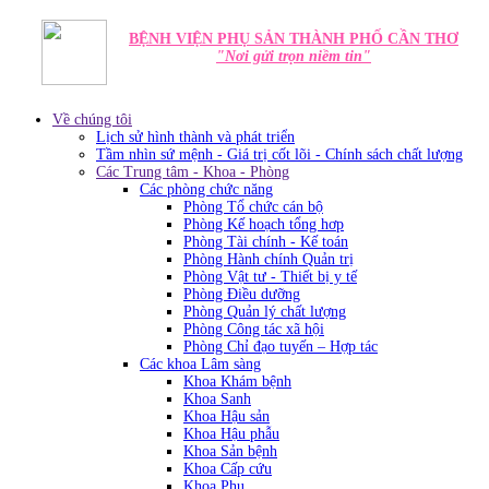
BỆNH VIỆN PHỤ SẢN THÀNH PHỐ CẦN THƠ
"Nơi gửi trọn niềm tin"
Về chúng tôi
Lịch sử hình thành và phát triển
Tầm nhìn sứ mệnh - Giá trị cốt lõi - Chính sách chất lượng
Các Trung tâm - Khoa - Phòng
Các phòng chức năng
Phòng Tổ chức cán bộ
Phòng Kế hoạch tổng hơp
Phòng Tài chính - Kế toán
Phòng Hành chính Quản trị
Phòng Vật tư - Thiết bị y tế
Phòng Điều dưỡng
Phòng Quản lý chất lượng
Phòng Công tác xã hội
Phòng Chỉ đạo tuyến – Hợp tác
Các khoa Lâm sàng
Khoa Khám bệnh
Khoa Sanh
Khoa Hậu sản
Khoa Hậu phẫu
Khoa Sản bệnh
Khoa Cấp cứu
Khoa Phụ