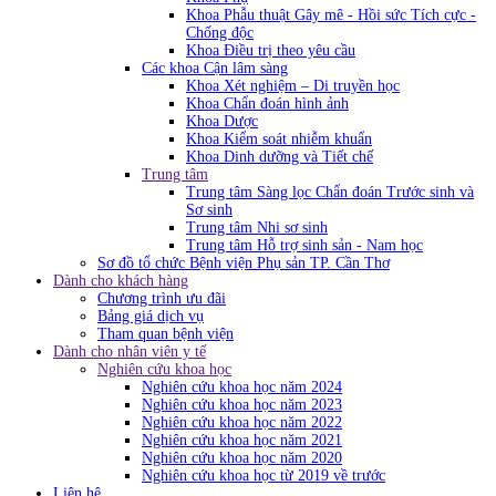
Khoa Phẫu thuật Gây mê - Hồi sức Tích cực -
Chống độc
Khoa Điều trị theo yêu cầu
Các khoa Cận lâm sàng
Khoa Xét nghiệm – Di truyền học
Khoa Chẩn đoán hình ảnh
Khoa Dược
Khoa Kiểm soát nhiễm khuẩn
Khoa Dinh dưỡng và Tiết chế
Trung tâm
Trung tâm Sàng lọc Chẩn đoán Trước sinh và
Sơ sinh
Trung tâm Nhi sơ sinh
Trung tâm Hỗ trợ sinh sản - Nam học
Sơ đồ tổ chức Bệnh viện Phụ sản TP. Cần Thơ
Dành cho khách hàng
Chương trình ưu đãi
Bảng giá dịch vụ
Tham quan bệnh viện
Dành cho nhân viên y tế
Nghiên cứu khoa học
Nghiên cứu khoa học năm 2024
Nghiên cứu khoa học năm 2023
Nghiên cứu khoa học năm 2022
Nghiên cứu khoa học năm 2021
Nghiên cứu khoa học năm 2020
Nghiên cứu khoa học từ 2019 về trước
Liên hệ