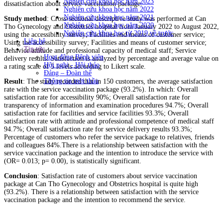
Nghiên cứu khoa học năm 2023
dissatisfaction about service vaccination package.
Nghiên cứu khoa học năm 2022
Nghiên cứu khoa học năm 2021
Study method
: Cross-sectional descriptive study was performed at Can
Nghiên cứu khoa học năm 2020
Tho Gynecology and Obstetrics hospital from January 2022 to August 2022,
Nghiên cứu khoa học từ 2019 về trước
using the accessibility survey; Facilities and means of customer service;
Liên hệ
Using the accessibility survey; Facilities and means of customer service;
Tin tức
Behavior attitude and professional capacity of medical staff; Service
Hoạt động Bệnh viện
delivery results. Satisfaction is analyzed by percentage and average value on
Hội nghị - Hội thảo
a rating scale of 5 levels according to Likert scale.
Đảng – Đoàn thể
Thông tin mời thầu
Result
: The study recorded that in 150 customers, the average satisfaction
rate with the service vaccination package (93.2%). In which: Overall
satisfaction rate for accessibility 90%; Overall satisfaction rate for
transparency of information and examination procedures 94.7%; Overall
satisfaction rate for facilities and service facilities 93.3%; Overall
satisfaction rate with attitude and professional competence of medical staff
94.7%; Overall satisfaction rate for service delivery results 93.3%;
Percentage of customers who refer the service package to relatives, friends
and colleagues 84%.There is a relationship between satisfaction with the
service vaccination package and the intention to introduce the service with
(OR= 0.013; p= 0.00), is statistically significant.
Conclusion
: Satisfaction rate of customers about service vaccination
package at Can Tho Gynecology and Obstetrics hospital is quite high
(93.2%). There is a relationship between satisfaction with the service
vaccination package and the intention to recommend the service.