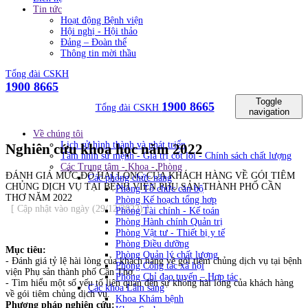
Tin tức
Hoạt động Bệnh viện
Hội nghị - Hội thảo
Đảng – Đoàn thể
Thông tin mời thầu
Tổng đài CSKH
1900 8665
Toggle
1900 8665
Tổng đài CSKH
navigation
Về chúng tôi
Lịch sử hình thành và phát triển
Nghiên cứu khoa học năm 2022
Tầm nhìn sứ mệnh - Giá trị cốt lõi - Chính sách chất lượng
Các Trung tâm - Khoa - Phòng
ĐÁNH GIÁ MỨC ĐỘ HÀI LÒNG CỦA KHÁCH HÀNG VỀ GÓI TIÊM
Các phòng chức năng
CHỦNG DỊCH VỤ TẠI BỆNH VIỆN PHỤ SẢN THÀNH PHỐ CẦN
Phòng Tổ chức cán bộ
THƠ NĂM 2022
Phòng Kế hoạch tổng hơp
[ Cập nhật vào ngày (29/12/2022) ]
Phòng Tài chính - Kế toán
Phòng Hành chính Quản trị
Phòng Vật tư - Thiết bị y tế
Phòng Điều dưỡng
Mục tiêu:
Phòng Quản lý chất lượng
- Đánh giá tỷ lệ hài lòng của khách hàng về gói tiêm chủng dịch vụ tại bệnh
Phòng Công tác xã hội
viện Phụ sản thành phố Cần Thơ.
Phòng Chỉ đạo tuyến – Hợp tác
- Tìm hiểu một số yếu tố liên quan đến sự không hài lòng của khách hàng
Các khoa Lâm sàng
về gói tiêm chủng dịch vụ.
Khoa Khám bệnh
Phương pháp nghiên cứu: