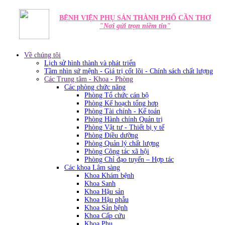
BỆNH VIỆN PHỤ SẢN THÀNH PHỐ CẦN THƠ
"Nơi gửi trọn niềm tin"
Về chúng tôi
Lịch sử hình thành và phát triển
Tầm nhìn sứ mệnh - Giá trị cốt lõi - Chính sách chất lượng
Các Trung tâm - Khoa - Phòng
Các phòng chức năng
Phòng Tổ chức cán bộ
Phòng Kế hoạch tổng hơp
Phòng Tài chính - Kế toán
Phòng Hành chính Quản trị
Phòng Vật tư - Thiết bị y tế
Phòng Điều dưỡng
Phòng Quản lý chất lượng
Phòng Công tác xã hội
Phòng Chỉ đạo tuyến – Hợp tác
Các khoa Lâm sàng
Khoa Khám bệnh
Khoa Sanh
Khoa Hậu sản
Khoa Hậu phẫu
Khoa Sản bệnh
Khoa Cấp cứu
Khoa Phụ