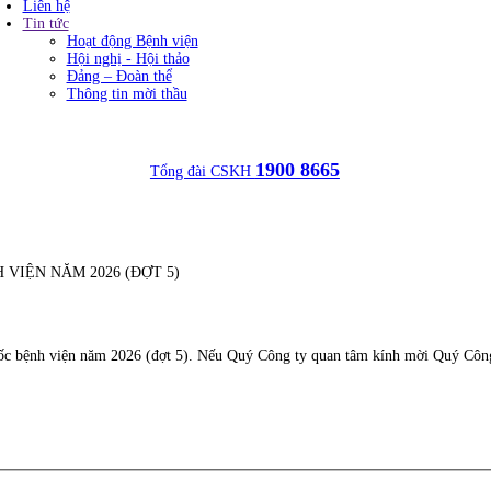
Liên hệ
Tin tức
Hoạt động Bệnh viện
Hội nghị - Hội thảo
Đảng – Đoàn thể
Thông tin mời thầu
1900 8665
Tổng đài CSKH
VIỆN NĂM 2026 (ĐỢT 5)
ốc bệnh viện năm 2026 (đợt 5)
. Nếu Quý Công ty quan tâm kính mời Quý Công 