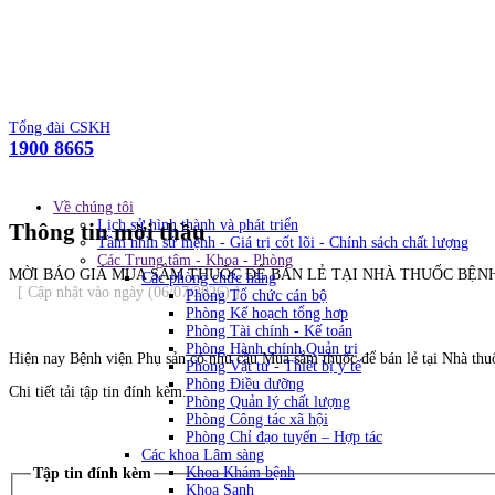
Tổng đài CSKH
1900 8665
Về chúng tôi
Lịch sử hình thành và phát triển
Thông tin mời thầu
Tầm nhìn sứ mệnh - Giá trị cốt lõi - Chính sách chất lượng
Các Trung tâm - Khoa - Phòng
MỜI BÁO GIÁ MUA SẮM THUỐC ĐỂ BÁN LẺ TẠI NHÀ THUỐC BỆNH 
Các phòng chức năng
[ Cập nhật vào ngày (06/07/2026) ]
Phòng Tổ chức cán bộ
Phòng Kế hoạch tổng hơp
Phòng Tài chính - Kế toán
Phòng Hành chính Quản trị
Hiện nay Bệnh viện Phụ sản có nhu cầu
Mua sắm thuốc để bán lẻ tại Nhà thu
Phòng Vật tư - Thiết bị y tế
Phòng Điều dưỡng
Chi tiết tải tập tin đính kèm.
Phòng Quản lý chất lượng
Phòng Công tác xã hội
Phòng Chỉ đạo tuyến – Hợp tác
Các khoa Lâm sàng
Khoa Khám bệnh
Tập tin đính kèm
Khoa Sanh