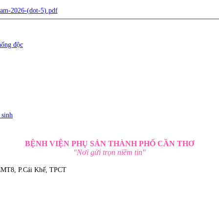
am-2026-(dot-5).pdf
hống độc
 sinh
BỆNH VIỆN PHỤ SẢN THÀNH PHỐ CẦN THƠ
"Nơi gửi trọn niềm tin"
 CMT8, P.Cái Khế, TPCT