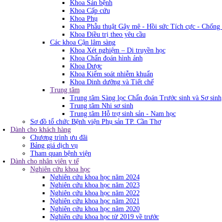
Khoa Sản bệnh
Khoa Cấp cứu
Khoa Phụ
Khoa Phẫu thuật Gây mê - Hồi sức Tích cực - Chống
Khoa Điều trị theo yêu cầu
Các khoa Cận lâm sàng
Khoa Xét nghiệm – Di truyền học
Khoa Chẩn đoán hình ảnh
Khoa Dược
Khoa Kiểm soát nhiễm khuẩn
Khoa Dinh dưỡng và Tiết chế
Trung tâm
Trung tâm Sàng lọc Chẩn đoán Trước sinh và Sơ sinh
Trung tâm Nhi sơ sinh
Trung tâm Hỗ trợ sinh sản - Nam học
Sơ đồ tổ chức Bệnh viện Phụ sản TP. Cần Thơ
Dành cho khách hàng
Chương trình ưu đãi
Bảng giá dịch vụ
Tham quan bệnh viện
Dành cho nhân viên y tế
Nghiên cứu khoa học
Nghiên cứu khoa học năm 2024
Nghiên cứu khoa học năm 2023
Nghiên cứu khoa học năm 2022
Nghiên cứu khoa học năm 2021
Nghiên cứu khoa học năm 2020
Nghiên cứu khoa học từ 2019 về trước