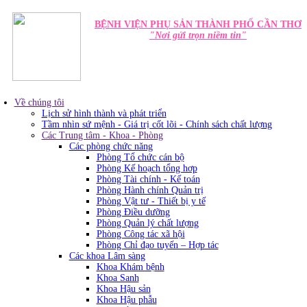
BỆNH VIỆN PHỤ SẢN THÀNH PHỐ CẦN THƠ
"Nơi gửi trọn niềm tin"
Về chúng tôi
Lịch sử hình thành và phát triển
Tầm nhìn sứ mệnh - Giá trị cốt lõi - Chính sách chất lượng
Các Trung tâm - Khoa - Phòng
Các phòng chức năng
Phòng Tổ chức cán bộ
Phòng Kế hoạch tổng hơp
Phòng Tài chính - Kế toán
Phòng Hành chính Quản trị
Phòng Vật tư - Thiết bị y tế
Phòng Điều dưỡng
Phòng Quản lý chất lượng
Phòng Công tác xã hội
Phòng Chỉ đạo tuyến – Hợp tác
Các khoa Lâm sàng
Khoa Khám bệnh
Khoa Sanh
Khoa Hậu sản
Khoa Hậu phẫu