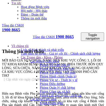
Tin tức
Hoạt động Bệnh viện
Hội nghị - Hội thảo
Đảng – Đoàn thể
Thông tin mời thầu
Tổng đài CSKH
1900 8665
Toggle
1900 8665
Tổng đài CSKH
navigation
Về chúng tôi
Lịch sử hình thành và phát triển
Thông tin mời thầu
Tầm nhìn sứ mệnh - Giá trị cốt lõi - Chính sách chất lượng
Các Trung tâm - Khoa - Phòng
MỜI BÁO GIÁ SỬA CHỮA, NÂNG NỀN KHU VỰC CỔNG 3, LỐI ĐI
Các phòng chức năng
TỪ KHOA KHÁM BỆNH QUA KHOA SANH, PHÍA TRƯỚC BỒN OXY
Phòng Tổ chức cán bộ
LỎNG; SỬA CHỮA, NÂNG CẤP KHUÔN VIÊN XUNG QUANH HỒ
Phòng Kế hoạch tổng hơp
CÁ KHU VỰC CỔNG 4 BỆNH VIỆN PHỤ SẢN THÀNH PHỐ CẦN
Phòng Tài chính - Kế toán
THƠ
Phòng Hành chính Quản trị
[ Cập nhật vào ngày (24/06/2026) ]
Phòng Vật tư - Thiết bị y tế
Phòng Điều dưỡng
Phòng Quản lý chất lượng
Phòng Công tác xã hội
Hiện nay Bệnh viện Phụ sản có nhu cầu
Sửa chữa, nâng nền khu vực cổng
Phòng Chỉ đạo tuyến – Hợp tác
3, lối đi từ khoa Khám bệnh qua khoa Sanh, phía trước bồn Oxy lỏng; Sửa
Các khoa Lâm sàng
chữa, nâng cấp khuôn viên xung quanh hồ cá khu vực cổng 4 Bệnh viện
Khoa Khám bệnh
Phụ sản thành phố Cần Thơ
. Nếu Quý Công ty quan tâm kính mời Quý