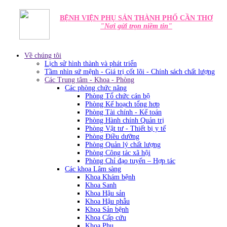
BỆNH VIỆN PHỤ SẢN THÀNH PHỐ CẦN THƠ
"Nơi gửi trọn niềm tin"
Về chúng tôi
Lịch sử hình thành và phát triển
Tầm nhìn sứ mệnh - Giá trị cốt lõi - Chính sách chất lượng
Các Trung tâm - Khoa - Phòng
Các phòng chức năng
Phòng Tổ chức cán bộ
Phòng Kế hoạch tổng hơp
Phòng Tài chính - Kế toán
Phòng Hành chính Quản trị
Phòng Vật tư - Thiết bị y tế
Phòng Điều dưỡng
Phòng Quản lý chất lượng
Phòng Công tác xã hội
Phòng Chỉ đạo tuyến – Hợp tác
Các khoa Lâm sàng
Khoa Khám bệnh
Khoa Sanh
Khoa Hậu sản
Khoa Hậu phẫu
Khoa Sản bệnh
Khoa Cấp cứu
Khoa Phụ