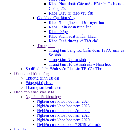
Khoa Phẫu thuật Gây mê - Hồi sức Tích cực -
Chống độc
Khoa Điều trị theo yêu cầu
Các khoa Cận lâm sàng
Khoa Xét nghiệm – Di truyền học
Khoa Chẩn đoán hình ảnh
Khoa Dược
Khoa Kiểm soát nhiễm khuẩn
Khoa Dinh dưỡng và Tiết chế
Trung tâm
Trung tâm Sàng lọc Chẩn đoán Trước sinh và
Sơ sinh
Trung tâm Nhi sơ sinh
Trung tâm Hỗ trợ sinh sản - Nam học
Sơ đồ tổ chức Bệnh viện Phụ sản TP. Cần Thơ
Dành cho khách hàng
Chương trình ưu đãi
Bảng giá dịch vụ
Tham quan bệnh viện
Dành cho nhân viên y tế
Nghiên cứu khoa học
Nghiên cứu khoa học năm 2024
Nghiên cứu khoa học năm 2023
Nghiên cứu khoa học năm 2022
Nghiên cứu khoa học năm 2021
Nghiên cứu khoa học năm 2020
Nghiên cứu khoa học từ 2019 về trước
Liên hệ