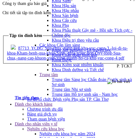
Khoa Sanh
Công ty tham gia báo giá.
Khoa Hậu sản
Khoa Hậu phẫu
Chi tiết tải tập tin đính kèm.
Khoa Sản bệnh
Khoa Cấp cứu
Khoa Phụ
Khoa Phẫu thuật Gây mê - Hồi sức Tích cực -
Chống độc
Tập tin đính kèm
Khoa Điều trị theo yêu cầu
Các khoa Cận lâm sàng
87713_YCBG_Sua-chua,-nang-nen-khu-vuc-cong-3,-loi-di-tu-
Khoa Xét nghiệm – Di truyền học
khoa-Kham-benh-qua-khoa-Sanh,-phia-truoc-bon-Oxy-long-Sua-
Khoa Chẩn đoán hình ảnh
chua,-nang-cap-khuon-vien-xung-quanh-ho-ca-khu-vuc-cong-4.pdf
Khoa Dược
Khoa Kiểm soát nhiễm khuẩn
P. TCKT
Khoa Dinh dưỡng và Tiết chế
Trung tâm
Trung tâm Sàng lọc Chẩn đoán Trước sinh và
Sơ sinh
Trung tâm Nhi sơ sinh
Trung tâm Hỗ trợ sinh sản - Nam học
Tin tiếp theo
Sơ đồ tổ chức Bệnh viện Phụ sản TP. Cần Thơ
Dành cho khách hàng
Chương trình ưu đãi
Bảng giá dịch vụ
Tham quan bệnh viện
Dành cho nhân viên y tế
Nghiên cứu khoa học
Nghiên cứu khoa học năm 2024