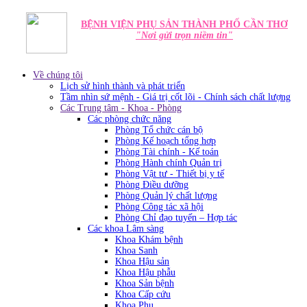
BỆNH VIỆN PHỤ SẢN THÀNH PHỐ CẦN THƠ
"Nơi gửi trọn niềm tin"
Về chúng tôi
Lịch sử hình thành và phát triển
Tầm nhìn sứ mệnh - Giá trị cốt lõi - Chính sách chất lượng
Các Trung tâm - Khoa - Phòng
Các phòng chức năng
Phòng Tổ chức cán bộ
Phòng Kế hoạch tổng hơp
Phòng Tài chính - Kế toán
Phòng Hành chính Quản trị
Phòng Vật tư - Thiết bị y tế
Phòng Điều dưỡng
Phòng Quản lý chất lượng
Phòng Công tác xã hội
Phòng Chỉ đạo tuyến – Hợp tác
Các khoa Lâm sàng
Khoa Khám bệnh
Khoa Sanh
Khoa Hậu sản
Khoa Hậu phẫu
Khoa Sản bệnh
Khoa Cấp cứu
Khoa Phụ