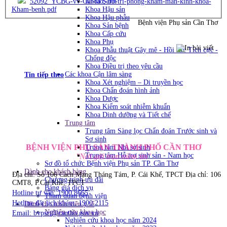
52092_YCBG-vv-Cai-tao,-bo-tri-phong-kham-man-kinh-khoa-
Khoa Sanh
Kham-benh.pdf
Khoa Hậu sản
Khoa Hậu phẫu
Bệnh viện Phụ sản Cần Thơ
Khoa Sản bệnh
Khoa Cấp cứu
Khoa Phụ
Khoa Phẫu thuật Gây mê - Hồi sức Tích cực -
Chống độc
Khoa Điều trị theo yêu cầu
Các khoa Cận lâm sàng
Tin tiếp theo
Khoa Xét nghiệm – Di truyền học
Khoa Chẩn đoán hình ảnh
Khoa Dược
Khoa Kiểm soát nhiễm khuẩn
Khoa Dinh dưỡng và Tiết chế
Trung tâm
Trung tâm Sàng lọc Chẩn đoán Trước sinh và
Sơ sinh
BỆNH VIỆN PHỤ SẢN THÀNH PHỐ CẦN THƠ
Trung tâm Nhi sơ sinh
Trung tâm Hỗ trợ sinh sản - Nam học
"Nơi gửi trọn niềm tin"
Sơ đồ tổ chức Bệnh viện Phụ sản TP. Cần Thơ
Dành cho khách hàng
Địa chỉ: Số 106 Cách Mạng Tháng Tám, P. Cái Khế, TPCT
Địa chỉ: 106
Chương trình ưu đãi
CMT8, P.Cái Khế, TPCT
Bảng giá dịch vụ
Hotline tư vấn: 1900.8665
Tham quan bệnh viện
Hotline đặt lịch khám: 1900.2115
Dành cho nhân viên y tế
Nghiên cứu khoa học
Email:
bvpsct@cantho.gov.vn
Nghiên cứu khoa học năm 2024