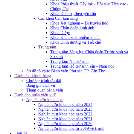
Khoa Phẫu thuật Gây mê - Hồi sức Tích cực -
Chống độc
Khoa Điều trị theo yêu cầu
Các khoa Cận lâm sàng
Khoa Xét nghiệm – Di truyền học
Khoa Chẩn đoán hình ảnh
Khoa Dược
Khoa Kiểm soát nhiễm khuẩn
Khoa Dinh dưỡng và Tiết chế
Trung tâm
Trung tâm Sàng lọc Chẩn đoán Trước sinh và
Sơ sinh
Trung tâm Nhi sơ sinh
Trung tâm Hỗ trợ sinh sản - Nam học
Sơ đồ tổ chức Bệnh viện Phụ sản TP. Cần Thơ
Dành cho khách hàng
Chương trình ưu đãi
Bảng giá dịch vụ
Tham quan bệnh viện
Dành cho nhân viên y tế
Nghiên cứu khoa học
Nghiên cứu khoa học năm 2024
Nghiên cứu khoa học năm 2023
Nghiên cứu khoa học năm 2022
Nghiên cứu khoa học năm 2021
Nghiên cứu khoa học năm 2020
Nghiên cứu khoa học từ 2019 về trước
Liên hệ