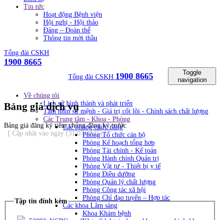
Tin tức
Hoạt động Bệnh viện
Hội nghị - Hội thảo
Đảng – Đoàn thể
Thông tin mời thầu
Tổng đài CSKH
1900 8665
Toggle
1900 8665
Tổng đài CSKH
navigation
Về chúng tôi
Lịch sử hình thành và phát triển
Bảng giá dịch vụ
Tầm nhìn sứ mệnh - Giá trị cốt lõi - Chính sách chất lượng
Các Trung tâm - Khoa - Phòng
Bảng giá đăng ký tiêm chủng đăng ký trước
Các phòng chức năng
[ Cập nhật vào ngày (31/07/2025) ]
Phòng Tổ chức cán bộ
Phòng Kế hoạch tổng hơp
Phòng Tài chính - Kế toán
Phòng Hành chính Quản trị
Phòng Vật tư - Thiết bị y tế
Phòng Điều dưỡng
Phòng Quản lý chất lượng
Phòng Công tác xã hội
Phòng Chỉ đạo tuyến – Hợp tác
Tập tin đính kèm
Các khoa Lâm sàng
Khoa Khám bệnh